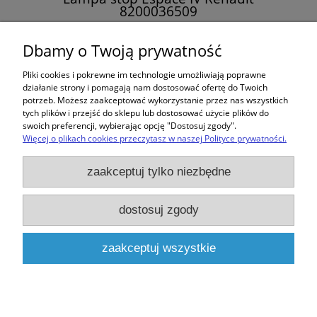
8200036509
484,00 zł
Dbamy o Twoją prywatność
Pliki cookies i pokrewne im technologie umożliwiają poprawne
do koszyka
działanie strony i pomagają nam dostosować ofertę do Twoich
potrzeb. Możesz zaakceptować wykorzystanie przez nas wszystkich
tych plików i przejść do sklepu lub dostosować użycie plików do
swoich preferencji, wybierając opcję "Dostosuj zgody".
Więcej o plikach cookies przeczytasz w naszej Polityce prywatności.
Zakupy
zaakceptuj tylko niezbędne
Pomoc
dostosuj zgody
Moje konto
zaakceptuj wszystkie
Informacje
pokaż pełną wersję strony