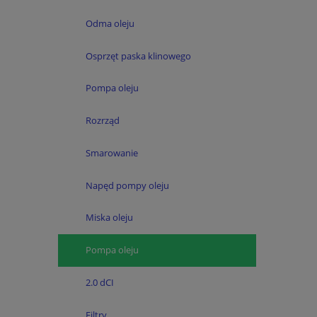
Odma oleju
Osprzęt paska klinowego
Pompa oleju
Rozrząd
Smarowanie
Napęd pompy oleju
Miska oleju
Pompa oleju
2.0 dCI
Filtry