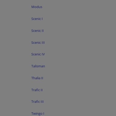
Modus
Scenic I
Scenic II
Scenic III
Scenic IV
Talisman
Thalia II
Trafic II
Trafic III
Twingo I