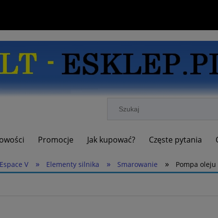
owości
Promocje
Jak kupować?
Częste pytania
»
»
»
Espace V
Elementy silnika
Smarowanie
Pompa oleju