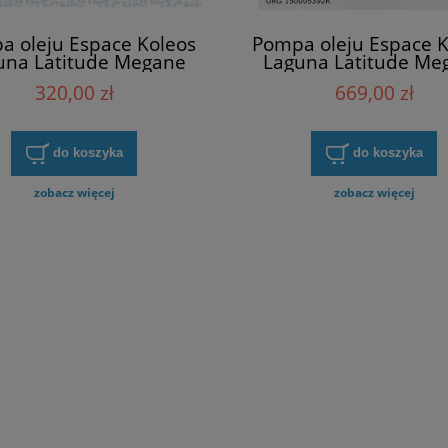
a oleju Espace Koleos
Pompa oleju Espace K
una Latitude Megane
Laguna Latitude Me
nic Talisman 2.0 dCI
Scenic Talisman 2.0
320,00 zł
669,00 zł
Magneti Marelli
Renault 15000539
351516000020
do koszyka
do koszyka
zobacz więcej
zobacz więcej