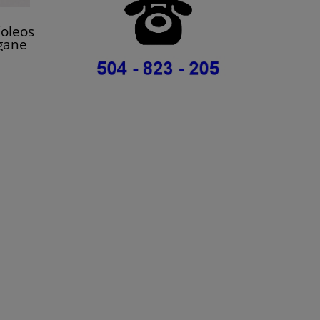
oleos
gane
 dCI
2R