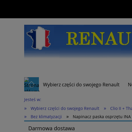
Wybierz części do swojego Renault
N
Jesteś w:
»
»
Wybierz części do swojego Renault
Clio II + Th
»
»
Bez klimatyzacji
Napinacz paska osprzętu INA 
Darmowa dostawa