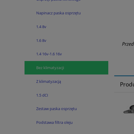
Napinacz paska osprzętu
1.4 8v
1.6 8v
Przed
1.4 16v-1.6 16v
Bez klimatyzacji
Z klimatyzacją
Prod
1.5 dCI
Zestaw paska osprzętu
Podstawa filtra oleju