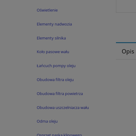
Oświetlenie
Elementy nadwozia
Elementy silnika
Opis
Koło pasowe wału
Łańcuch pompy oleju
Obudowa filtra oleju
Obudowa filtra powietrza
Obudowa uszczelniacza wału
Odma oleju
Osprzęt paska klinowego