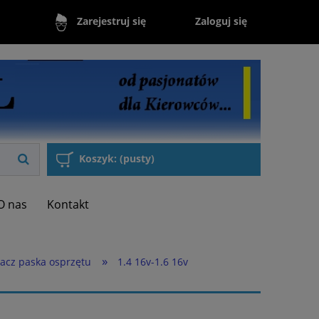
Zaloguj się
Zarejestruj się
Koszyk:
(pusty)
O nas
Kontakt
»
acz paska osprzętu
1.4 16v-1.6 16v