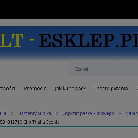
owości
Promocje
Jak kupować?
Częste pytania
»
»
»
alia
Elementy silnika
Osprzęt paska klinowego
Napin
531042710 Clio Thalia Scenic