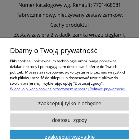
Numer katalogowy wg. Renault: 7701468981
Fabrycznie nowy, nieużywany zestaw zamków.
Cechy produktu:
Zestaw zawiera 2 wkładki zamka wraz z cięgłami,
pierścienie montażowe oraz 2 kluczyki.
Dbamy o Twoją prywatność
Obudowa kluczyków wg. załączonych fotografii.
Produkt pasuje do modeli:
Pliki cookies i pokrewne im technologie umożliwiają poprawne
działanie strony i pomagają nam dostosować ofertę do Twoich
Clio II, Thalia, Megane I, Megane Scenic
potrzeb. Możesz zaakceptować wykorzystanie przez nas wszystkich
tych plików i przejść do sklepu lub dostosować użycie plików do
swoich preferencji, wybierając opcję "Dostosuj zgody".
Więcej o plikach cookies przeczytasz w naszej Polityce prywatności.
Zakupy
zaakceptuj tylko niezbędne
Pomoc
dostosuj zgody
Moje konto
zaakceptuj wszystkie
Informacje