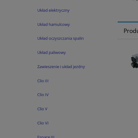
Układ elektryczny
Układ hamulcowy
Prod
Układ oczyszczania spalin
Układ paliwowy
Zawieszenie i układ jezdny
Clio III
Clio IV
Clio V
Clio VI
Espace III