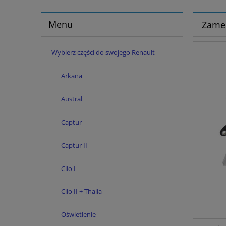
Menu
Zamek
Wybierz części do swojego Renault
Arkana
Austral
Captur
Captur II
Clio I
Clio II + Thalia
Oświetlenie