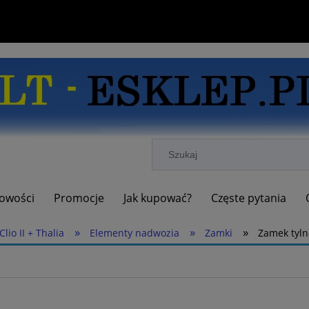
owości
Promocje
Jak kupować?
Częste pytania
»
»
»
Clio II + Thalia
Elementy nadwozia
Zamki
Zamek tylne