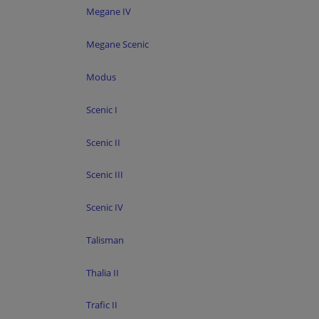
Megane IV
Megane Scenic
Modus
Scenic I
Scenic II
Scenic III
Scenic IV
Talisman
Thalia II
Trafic II