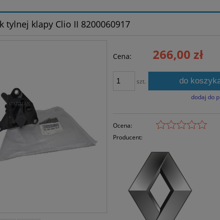
 tylnej klapy Clio II 8200060917
266,00 zł
Cena:
do koszyk
szt.
dodaj do 
Ocena:
Producent: