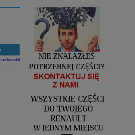
a
przechowalni