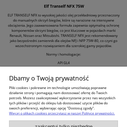
Elf Tranself NFX 75W
ELF TRANSELF NFX to wysokiej jakości olej przekładniowy przeznaczony
do manualnych skrzyń biegów, które są narażone na intensywne
obciążenia. Jego zaawansowana formuła zapewnia optymalną ochronę
komponentów skrzyni biegów, co jest kluczowe w pojazdach marki
Renault, Nissan oraz Mitsubishi. TRANSELF NFX jest rekomendowany
jako bezpośredni zamiennik dla olejów NFJ i NFP 75W-80, co czyni go
wszechstronnym rozwiązaniem dla szerokiej gamy pojazdów.
Normy i homologacje:
API GL4
Lepkość 75W
Dbamy o Twoją prywatność
OPAKOWANIE: 1 L
Pliki cookies i pokrewne im technologie umożliwiają poprawne
działanie strony i pomagają nam dostosować ofertę do Twoich
potrzeb. Możesz zaakceptować wykorzystanie przez nas wszystkich
tych plików i przejść do sklepu lub dostosować użycie plików do
swoich preferencji, wybierając opcję "Dostosuj zgody".
Więcej o plikach cookies przeczytasz w naszej Polityce prywatności.
Zakupy
zaakceptuj tylko niezbędne