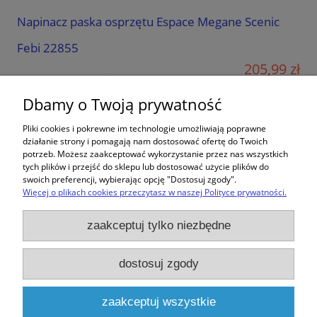
Napinacz paska osprzętu Espace Megane Scenic
Febi 22855
205,99 zł
Dbamy o Twoją prywatność
Pliki cookies i pokrewne im technologie umożliwiają poprawne
działanie strony i pomagają nam dostosować ofertę do Twoich
potrzeb. Możesz zaakceptować wykorzystanie przez nas wszystkich
tych plików i przejść do sklepu lub dostosować użycie plików do
swoich preferencji, wybierając opcję "Dostosuj zgody".
Więcej o plikach cookies przeczytasz w naszej Polityce prywatności.
Zakupy
zaakceptuj tylko niezbędne
Pomoc
dostosuj zgody
Moje konto
zaakceptuj wszystkie
Informacje