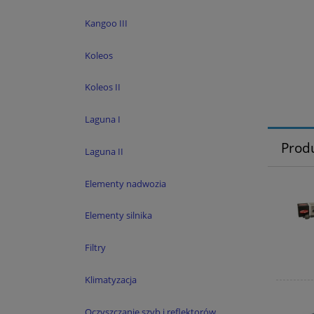
Kangoo III
Koleos
Koleos II
Laguna I
Prod
Laguna II
Elementy nadwozia
Elementy silnika
Filtry
Klimatyzacja
Oczyszczanie szyb i reflektorów