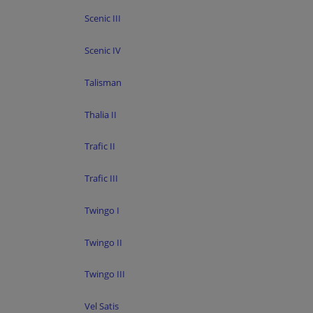
Scenic III
Scenic IV
Talisman
Thalia II
Trafic II
Trafic III
Twingo I
Twingo II
Twingo III
Vel Satis