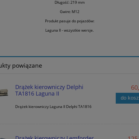
Długość: 219 mm
Gwint: M12
Produkt pasuje do pojazdów:
Laguna II - wszystkie wersje.
ukty powiązane
Drążek kierowniczy Delphi
60,
TA1816 Laguna II
do kos
Drążek kierowniczy Laguna II Delphi TA1816
Drążek kierowniczy Lemforder
125,