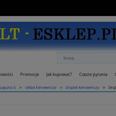
owości
Promocje
Jak kupować?
Częste pytania
»
»
»
Laguna II
Układ kierowniczy
Drążek kierowniczy
Drąż