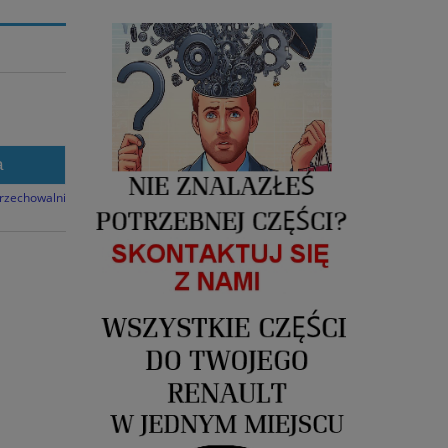
a
przechowalni