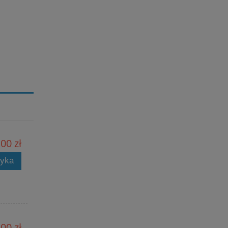
00 zł
zyka
00 zł