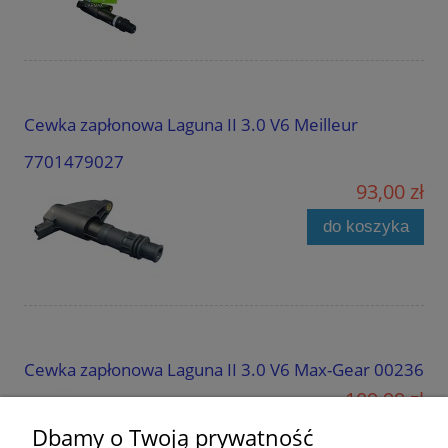
Cewka zapłonowa Laguna II 3.0 V6 Meilleur
7701479027
93,00 zł
do koszyka
Cewka zapłonowa Laguna II 3.0 V6 Max-Gear 00236
109,99 zł
Dbamy o Twoją prywatność
do koszyka